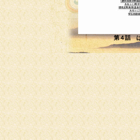
第４話 
(
C):2002 特