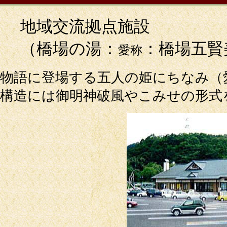
地域交流拠点施設
（橋場の湯：
：橋場五賢
愛称
物語に登場する五人の姫にちなみ（
構造には御明神破風やこみせの形式